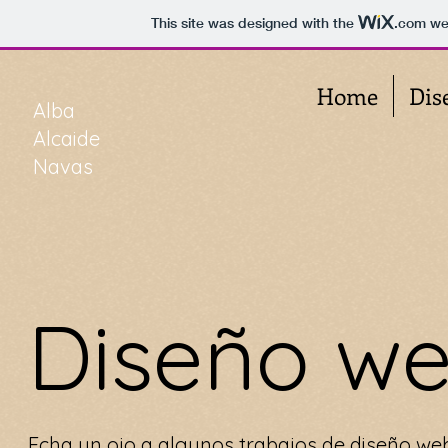
This site was designed with the
.com
web
Home
Dis
Alba
Alcaide
Navas
Diseño w
Echa un ojo a algunos trabajos de diseño web