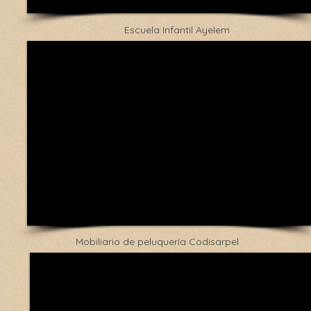
Escuela Infantil Ayelem
Mobiliario de peluquería Codisarpel